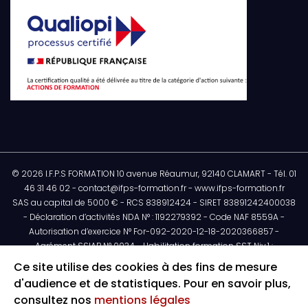
© 2026 I.F.P.S FORMATION 10 avenue Réaumur, 92140 CLAMART - Tél. 01
46 31 46 02 - contact@ifps-formation.fr - www.ifps-formation.fr
SAS au capital de 5000 € - RCS 838912424 - SIRET 83891242400038
- Déclaration d’activités NDA N° : 1192279392 - Code NAF 8559A -
Autorisation d’exercice N° For-092-2020-12-18-2020366857 -
Agrément SSIAP N° 0034 - Habilitation formation SST Niv.1 :
H32095/2018/SST-1/02/12 - Habilitation de formateur Niv.2 N° :
Ce site utilise des cookies à des fins de mesure
1494253/2021/SST-02/02/12 - Art. L612-14 : L’autorisation
d'audience et de statistiques. Pour en savoir plus,
administrative préalable ne confère aucun caractère officiel à
consultez nos
mentions légales
l’entreprise ou aux personnes qui en bénéficient. Elle n’engage en