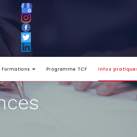
Formations
Programme TCF
Infos pratique
s
nces