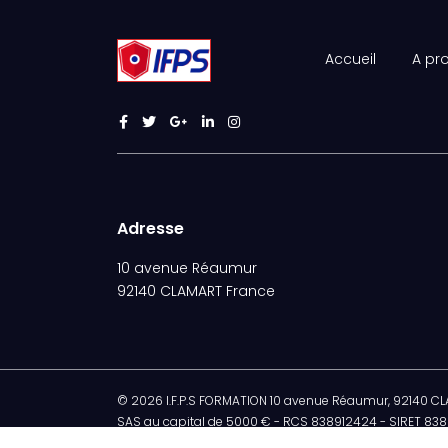
Accueil
A pr
Adresse
10 avenue Réaumur
92140 CLAMART France
© 2026 I.F.P.S FORMATION 10 avenue Réaumur, 92140 CLAM
SAS au capital de 5000 € - RCS 838912424 - SIRET 8389
2020366857 - Agrément SSIAP N° 0034 - Habilitation form