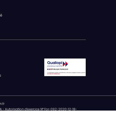
té
s
.fr
 - Autorisation d’exercice N° For-092-2020-12-18-
N° : 1494253/2021/SST-02/02/12 - Art. L612-14 :