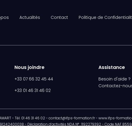
opos
Actualités
Contact
Politique de Confidentiali
Nous joindre
Assistance
+33 07 66 32 45 44
Besoin d'aide ?
Contactez-nou
+33 01 46 31 46 02
ART - Tél. 01 46 31 46 02 - contact@ifps-formation.fr - www.ifps-formation
1242400038 - Déclaration d’activités NDA N° : 1192279392 - Code NAF 8559A
ation SST Niv.1 : H32095/2018/SST-1/02/12 - Habilitation de formateur Niv.2 